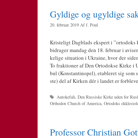
Gyldige og ugyldige sak
20. februar 2019
Af
f. Poul
Kri­ste­ligt Dag­blads eks­pert i ”orto­doks 
bidra­ger man­dag den 18. febru­ar i avi­sen
ke­li­ge situ­a­tion i Ukrai­ne, hvor der side
To frak­tio­ner af Den Orto­dok­se Kir­ke i U
bul (Kon­stan­ti­no­pel), etab­le­ret sig som
ste) del af Kir­ken dér i lan­det er for­ble­
Tags
Autokefali
,
Den Russiske Kirke uden for Rus
Orthodox Church of America
,
Ortodoks ekklesiol
Professor Christian Gott