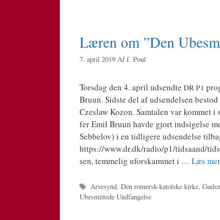
Læren om ”Den Ubesmit
7. april 2019
Af
f. Poul
Tors­dag den 4. april udsend­te
pro­
DR
P1
Bruun. Sid­ste del af udsen­del­sen bestod
Czeslaw Kozon. Sam­ta­len var kom­met i s
fer Emil Bruun hav­de gjort ind­si­gel­se mod
Seb­be­lov) i en tid­li­ge­re udsen­del­se til­b
https://www.dr.dk/radio/p1/tidsaand/tids
sen, tem­me­lig uforskam­met i …
Læs me
Tags
Arvesynd
,
Den romersk-katolske kirke
,
Gudsm
Ubesmittede Undfangelse