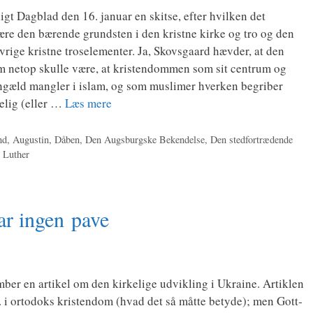
ligt Dag­blad den 16. janu­ar en skit­se, efter hvil­ken det
re den bæren­de grund­sten i den krist­ne kir­ke og tro og den
øvri­ge krist­ne tro­s­e­le­men­ter. Ja, Sko­vs­gaard hæv­der, at den
am net­op skul­le være, at kri­sten­dom­men som sit cen­trum og
n­gæld mang­ler i islam, og som mus­li­mer hver­ken begri­ber
e­lig (eller …
Læs mere
nd
,
Augustin
,
Dåben
,
Den Augsburgske Bekendelse
,
Den stedfortrædende
,
Luther
r ingen pave
­ber en arti­kel om den kir­ke­li­ge udvik­ling i Ukrai­ne. Artik­len
e­ol. i orto­doks kri­sten­dom (hvad det så måt­te bety­de); men Gott­