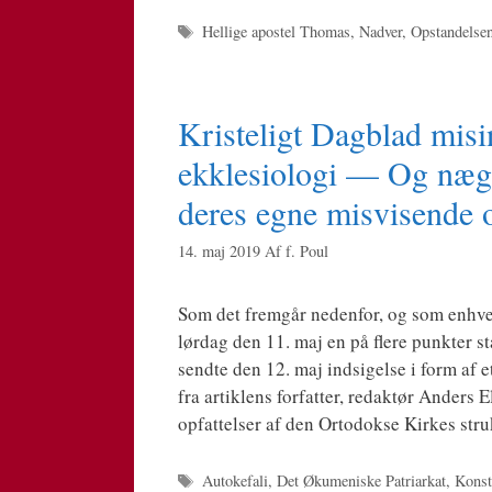
Tags
Hellige apostel Thomas
,
Nadver
,
Opstandelse
Kristeligt Dagblad mis
ekklesiologi — Og nægte
deres egne misvisende 
14. maj 2019
Af
f. Poul
Som det frem­går neden­for, og som enhver k
lør­dag den 11. maj en på fle­re punk­ter s
send­te den 12. maj ind­si­gel­se i form af 
fra artik­lens for­fat­ter, redak­tør Anders 
opfat­tel­ser af den Orto­dok­se Kir­kes st
Tags
Autokefali
,
Det Økumeniske Patriarkat
,
Konst