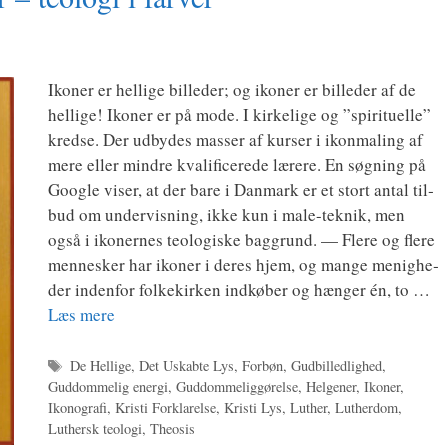
Iko­ner er hel­li­ge bil­le­der; og iko­ner er bil­le­der af de
hel­li­ge! Iko­ner er på mode. I kir­ke­li­ge og ”spi­ri­tu­el­le”
kred­se. Der udby­des mas­ser af kur­ser i ikon­ma­ling af
mere eller min­dre kva­li­fi­ce­re­de lære­re. En søg­ning på
Goog­le viser, at der bare i Dan­mark er et stort antal til­
bud om under­vis­ning, ikke kun i male-tek­­nik, men
også i iko­ner­nes teo­lo­gi­ske bag­grund. — Fle­re og fle­re
men­ne­sker har iko­ner i deres hjem, og man­ge menig­he­
der inden­for fol­kekir­ken ind­kø­ber og hæn­ger én, to …
Læs mere
Tags
De Hellige
,
Det Uskabte Lys
,
Forbøn
,
Gudbilledlighed
,
Guddommelig energi
,
Guddommeliggørelse
,
Helgener
,
Ikoner
,
Ikonografi
,
Kristi Forklarelse
,
Kristi Lys
,
Luther
,
Lutherdom
,
Luthersk teologi
,
Theosis