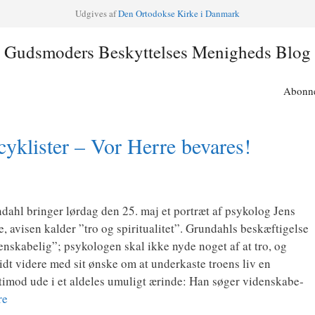
Udgi­ves af
Den Orto­dok­se Kir­ke i Danmark
Gudsmoders Beskyttelses Menigheds Blog
Abonne
 cyklister – Vor Herre bevares!
­­da­hl brin­ger lør­dag den 25. maj et portræt af psy­ko­log Jens
avi­sen kal­der ”tro og spi­ri­tu­a­li­tet”. Grunda­hls beskæf­ti­gel­se
n­ska­be­lig”; psy­ko­lo­gen skal ikke nyde noget af at tro, og
ridt vide­re med sit ønske om at under­ka­ste tro­ens liv en
­ti­mod ude i et alde­les umu­ligt ærin­de: Han søger viden­ska­be­
re