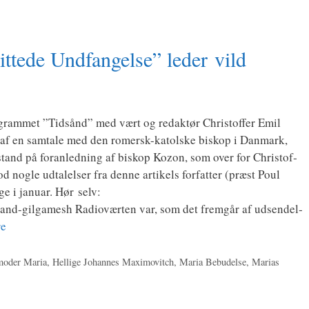
tede Undfangelse” leder vild
gram­met ”Tidsånd” med vært og redak­tør Chri­stof­fer Emil
 af en sam­ta­le med den romersk-katol­­ske biskop i Dan­mark,
tand på for­an­led­ning af biskop Kozon, som over for Chri­stof­
 nog­le udta­lel­ser fra den­ne arti­kels for­fat­ter (præst Poul
a­ge i janu­ar. Hør selv:
and-gilgamesh Radiovær­ten var, som det frem­går af udsen­del­
re
oder Maria
,
Hellige Johannes Maximovitch
,
Maria Bebudelse
,
Marias