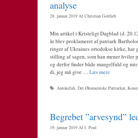
analyse
28. januar 2019
Af
Christian Gottlieb
Min arti­kel i Kri­ste­ligt Dag­blad (d. 20.
år blev prok­la­me­ret af patri­ark Bart­ho­l
rin­ger af Ukrai­nes orto­dok­se kir­ke, har
stil­ling af sagen, som han mener hvi­ler på e
og der­for fin­der både man­gel­fuld og mis­v
di, jeg må give …
Læs mere
Tags
Autokefali
,
Det Økumeniske Patriarkat
,
Konst
Begrebet ”arvesynd” led
19. januar 2019
Af
f. Poul