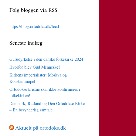
Følg bloggen via
RSS
https://blog.ortodoks.dk/feed
Seneste indlæg
Gurudyrkelse i den danske folkekirke 2024
Hvorfor blev Gud Menneske?
Kirkens imperialister: Moskva og
Konstantinopel
Ortodokse kristne skal ikke konfirmeres i
folkekirken!
Danmark, Rusland og Den Ortodokse Kirke
– En besynderlig samtale
Aktuelt på ortodoks.dk