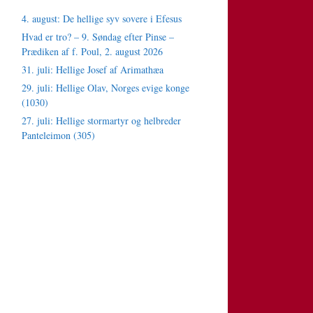
4. august: De hellige syv sovere i Efesus
Hvad er tro? – 9. Søndag efter Pinse –
Prædiken af f. Poul, 2. august 2026
31. juli: Hellige Josef af Arimathæa
29. juli: Hellige Olav, Norges evige konge
(1030)
27. juli: Hellige stormartyr og helbreder
Panteleimon (305)