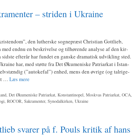
ramenter – striden i Ukraine
kri­sten­dom”, den lut­her­ske sog­ne­præst Chri­sti­an Gott­lieb,
 med end­nu en beskri­vel­se og til­hø­ren­de ana­ly­se af den kir­
n sid­ste efter­år har fun­det en gan­ske dra­ma­tisk udvik­ling sted.
krai­ne har, med støt­te fra Det Øku­me­ni­ske Patri­ar­kat i Istan­
 selv­stæn­dig (”auto­ke­fal”) enhed, mens den øvri­ge (og tal­ri­ge­
vet …
Læs mere
land
,
Det Økumeniske Patriarkat
,
Konstantinopel
,
Moskvas Patriarkat
,
OCA
,
ogi
,
ROCOR
,
Sakramenter
,
Synodalkirken
,
Ukraine
lieb svarer på f. Pouls kritik af hans