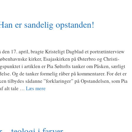
Han er sandelig opstanden!
 den 17. april, brag­te Kri­ste­ligt Dag­blad et portrætin­ter­view
øben­havn­ske kir­ker, Esa­ja­skir­ken på Øster­bro og Chri­sti­
s­punk­tet i artik­len er Pia Sølt­ofts tan­ker om Påsken, sær­ligt
del­se. Og de tan­ker for­me­lig råber på kom­men­ta­rer. For det er
r­ken til­by­des sådan­ne ”for­kla­rin­ger” på Opstan­del­sen, som Pia
 af alt tale …
Læs mere
r – teologi i farver