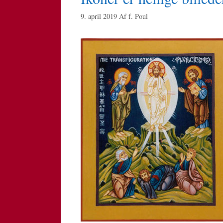
9. april 2019
Af
f. Poul