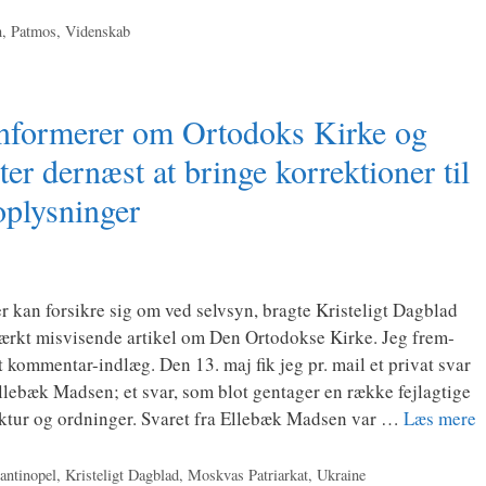
n
,
Patmos
,
Videnskab
informerer om Ortodoks Kirke og
r dernæst at bringe korrektioner til
oplysninger
an for­sik­re sig om ved selv­syn, brag­te Kri­ste­ligt Dag­blad
tærkt mis­vi­sen­de arti­kel om Den Orto­dok­se Kir­ke. Jeg frem­
et kom­­men­tar-ind­læg. Den 13. maj fik jeg pr. mail et pri­vat svar
Elle­bæk Mad­sen; et svar, som blot gen­ta­ger en ræk­ke fejl­ag­ti­ge
ruk­tur og ord­nin­ger. Sva­ret fra Elle­bæk Mad­sen var …
Læs mere
antinopel
,
Kristeligt Dagblad
,
Moskvas Patriarkat
,
Ukraine