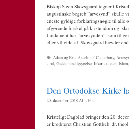
Biskop Ste­en Sko­vs­gaard teg­ner i Kri­ste­
augustin­ske begreb ”arve­synd” skul­le væ
ene­ste gyl­di­ge for­kla­rings­nøg­le til alle 
afgø­ren­de for­skel på kri­sten­dom og isl
fun­da­ment har ”arve­syn­den”, som til ge
eller vil vide af. Sko­vs­gaard hæv­der end
Tags
Adam og Eva
,
Anselm af Canterbury
,
Arvesy
straf
,
Guddommeliggørelse
,
Inkarnationen
,
Islam
Den Ortodokse Kirke ha
20. december 2018
Af
f. Poul
Kri­ste­ligt Dag­blad brin­ger den 20. decem
er kre­di­te­ret Chri­sti­an Gott­lieb, dr. th