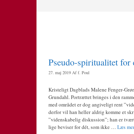
Hop
til
indhold
Pseudo-spiritualitet for
27. maj 2019
Af
f. Poul
Kri­ste­ligt Dag­blads Male­ne Fen­­ger-Grøn
Grunda­hl. Portræt­tet brin­ges i den ram­me, 
med områ­det er dog angi­ve­ligt rent ”vide
der­for vil han hel­ler aldrig kom­me et sk
”viden­ska­be­lig dis­kus­sion”; han er tvær
li­ge bevi­ser for dét, som ikke …
Læs me