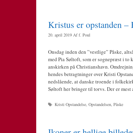
Kristus er opstanden – 
20. april 2019
Af
f. Poul
Ons­dag inden den ”vest­li­ge” Påske, alt­så
med Pia Sølt­oft, som er sog­ne­præst i to k
anskir­ken på Chri­sti­ans­havn. Omdrej­ning
hen­des betragt­nin­ger over Kri­sti Opstan­
ned­slå­en­de, at dan­ske tro­en­de i fol­keki
Sølt­oft her brin­ger til torvs. Der er mest
Tags
Kristi Opstandelse
,
Opstandelsen
,
Påske
Ikoner er hellige billede