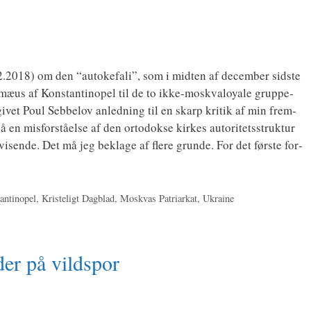
12.2018) om den “auto­ke­fa­li”, som i mid­ten af decem­ber sid­ste
o­mæus af Kon­stan­ti­no­pel til de to ikke-moskva­loy­a­­le grup­pe­
 givet Poul Seb­be­lov anled­ning til en skarp kri­tik af min frem­
n mis­for­stå­el­se af den orto­dok­se kir­kes auto­ri­tets­struk­tur
i­sen­de. Det må jeg bekla­ge af fle­re grun­de. For det før­ste for­
antinopel
,
Kristeligt Dagblad
,
Moskvas Patriarkat
,
Ukraine
er på vildspor