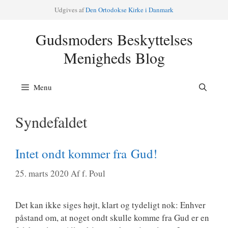
Hop
Udgi­ves af
Den Orto­dok­se Kir­ke i Danmark
til
indhold
Gudsmoders Beskyttelses
Menigheds Blog
Menu
Syndefaldet
Intet ondt kommer fra Gud!
25. marts 2020
Af
f. Poul
Det kan ikke siges højt, klart og tyde­ligt nok: Enhver
påstand om, at noget ondt skul­le kom­me fra Gud er en