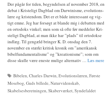
Der pågår for tiden, begyn­del­sen af novem­ber 2018, en
debat i Kri­ste­ligt Dag­blad om Darwi­nis­me, evo­lu­tions­
læ­re og kri­sten­dom. Det er et både inter­es­sant og vig­
tigt emne. Jeg har for­søgt at blan­de mig i debat­ten med
en orto­doks vin­kel; men som så ofte før med­del­er Kri­
ste­ligt Dag­blad, at man ikke har ”plads” til orto­dok­se
ind­læg. Til gen­gæld brin­ger K. D. ons­dag den 7.
novem­ber en stærkt kri­tisk kro­nik om ”ame­ri­kansk
bibel­fun­da­men­ta­lis­me” og ”kre­a­tio­nis­me”; som om
dis­se skul­le være ene­ste muli­ge alter­na­tiv …
Læs mere
Tags
Bibelen
,
Charles Darwin
,
Evolutionslæren
,
Første
Mosebog
,
Guds billede
,
Naturvidenskab
,
Skabelsesberetningen
,
Skaberværket
,
Syndefaldet