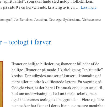
”spi­ri­tu­a­li­tet”, som skal fin­de sted net­op i fol­kekir­ken.
på side 9 i en her­væ­ren­de, kri­ste­lig avis en …
Læs mere
konografi
,
Jes Bertelsen
,
Jesusbøn
,
New Age
,
Synkretisme
,
Vækstcenteret
r – teologi i farver
Iko­ner er hel­li­ge bil­le­der; og iko­ner er bil­le­der af de
hel­li­ge! Iko­ner er på mode. I kir­ke­li­ge og ”spi­ri­tu­el­le”
kred­se. Der udby­des mas­ser af kur­ser i ikon­ma­ling af
mere eller min­dre kva­li­fi­ce­re­de lære­re. En søg­ning på
Goog­le viser, at der bare i Dan­mark er et stort antal til­
bud om under­vis­ning, ikke kun i male-tek­­nik, men
også i iko­ner­nes teo­lo­gi­ske bag­grund. — Fle­re og fle­re
men­ne­sker har iko­ner i deres hjem, og man­ge menig­he­