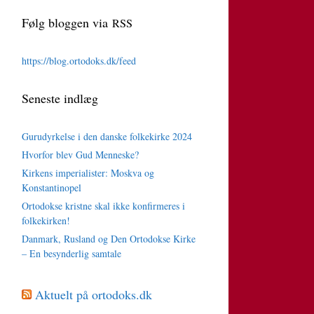
Følg bloggen via
RSS
https://blog.ortodoks.dk/feed
Seneste indlæg
Gurudyrkelse i den danske folkekirke 2024
Hvorfor blev Gud Menneske?
Kirkens imperialister: Moskva og
Konstantinopel
Ortodokse kristne skal ikke konfirmeres i
folkekirken!
Danmark, Rusland og Den Ortodokse Kirke
– En besynderlig samtale
Aktuelt på ortodoks.dk