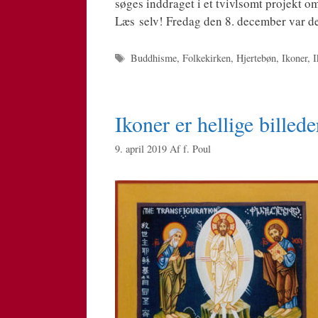
søges ind­dra­get i et tvivl­s­omt pro­jekt om 
Læs selv! Fre­dag den 8. decem­ber var der 
Tags
Buddhisme
,
Folkekirken
,
Hjertebøn
,
Ikoner
,
I
Ikoner er hellige billede
9. april 2019
Af
f. Poul