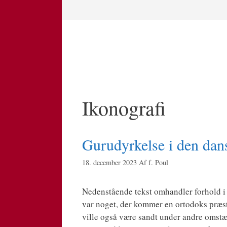
Hop
til
indhold
Ikonografi
Gurudyrkelse i den dan
18. december 2023
Af
f. Poul
Neden­stå­en­de tekst omhand­ler for­hold 
var noget, der kom­mer en orto­doks præst
vil­le også være sandt under andre omstæn­d