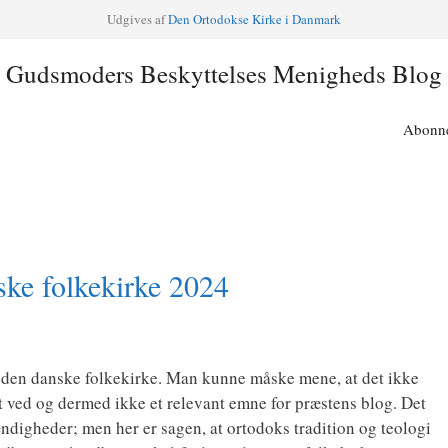
Udgi­ves af
Den Orto­dok­se Kir­ke i Danmark
Gudsmoders Beskyttelses Menigheds Blog
Abonne
ske folkekirke 2024
i den dan­ske fol­kekir­ke. Man kun­ne måske mene, at det ikke
 ved og der­med ikke et rele­vant emne for præ­stens blog. Det
ig­he­der; men her er sagen, at orto­doks tra­di­tion og teo­lo­gi