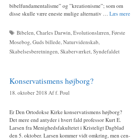
bibel­fun­da­men­ta­lis­me” og ”kre­a­tio­nis­me”; som om
dis­se skul­le være ene­ste muli­ge alter­na­tiv …
Læs mere
Tags
Bibelen
,
Charles Darwin
,
Evolutionslæren
,
Første
Mosebog
,
Guds billede
,
Naturvidenskab
,
Skabelsesberetningen
,
Skaberværket
,
Syndefaldet
Konservatismens højborg?
18. oktober 2018
Af
f. Poul
Er Den Orto­dok­se Kir­ke kon­ser­va­tis­mens høj­borg?
Det mere end anty­der i hvert fald pro­fes­sor Kurt E.
Lar­sen fra Menig­heds­faku­l­te­tet i Kri­ste­ligt Dag­blad
den 5. okto­ber. Lar­sen kom­mer vidt omkring, men cen­