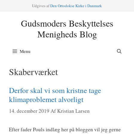
Hop
Udgi­ves af
Den Orto­dok­se Kir­ke i Danmark
til
indhold
Gudsmoders Beskyttelses
Menigheds Blog
Menu
Skaberværket
Derfor skal vi som kristne tage
klimaproblemet alvorligt
14. december 2019
Af
Kristian Larsen
Efter fader Pouls ind­læg her på blog­gen vil jeg ger­ne