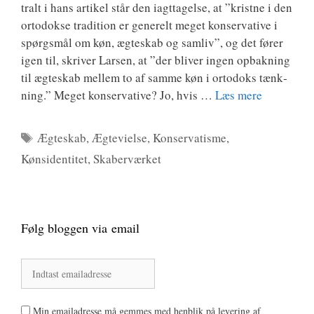
tralt i hans arti­kel står den iagt­ta­gel­se, at ”krist­ne i den
orto­dok­se tra­di­tion er gene­relt meget kon­ser­va­ti­ve i
spørgs­mål om køn, ægte­skab og sam­liv”, og det fører
igen til, skri­ver Lar­sen, at ”der bli­ver ingen opbak­ning
til ægte­skab mel­lem to af sam­me køn i orto­doks tænk­
ning.” Meget kon­ser­va­ti­ve? Jo, hvis …
Læs mere
Tags
Ægteskab
,
Ægtevielse
,
Konservatisme
,
Kønsidentitet
,
Skaberværket
Følg bloggen via email
Min emailadresse må gemmes med henblik på levering af