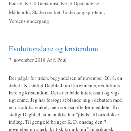
Fødsel
,
Kristi Genkomst
,
Kristi Opstandelse
,
Mådehold
,
Skaberværket
,
Undergangsprofeter
,
Verdens undergang
Evolutionslære og kristendom
7. november 2018
Af
f. Poul
Der pågår for tiden, begyn­del­sen af novem­ber 2018, en
debat i Kri­ste­ligt Dag­blad om Darwi­nis­me, evo­lu­tions­
læ­re og kri­sten­dom. Det er et både inter­es­sant og vig­
tigt emne. Jeg har for­søgt at blan­de mig i debat­ten med
en orto­doks vin­kel; men som så ofte før med­del­er Kri­
ste­ligt Dag­blad, at man ikke har ”plads” til orto­dok­se
ind­læg. Til gen­gæld brin­ger K. D. ons­dag den 7.
novem­ber en stærkt kri­tisk kro­nik om ”ame­ri­kansk