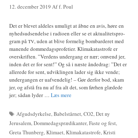
12. december 2019
Af
f. Poul
Det er ble­vet alde­les umu­ligt at åbne en avis, høre en
nyheds­ud­sen­del­se i radio­en eller se et aktu­a­li­tets­pro­
gram på
, uden at bli­ve for­me­lig bom­bar­de­ret med
TV
manen­de dom­me­dags­pro­fe­ti­er. Kli­ma­ka­ta­stro­fe er
over­skrif­ten. ”Ver­dens under­gang er nær; omvend jer,
inden det er for sent!” Og så i næste ånde­d­rag: ”Det er
alle­re­de for sent, udvik­lin­gen lader sig ikke ven­de;
under­gan­gen er uaf­ven­de­lig! – Gør der­for bod, skam
jer, og afstå fra nu af fra alt det, som før­hen glæ­de­de
jer; sådan lyder …
Læs mere
Tags
Afgudsdyrkelse
,
Babelstårnet
,
CO2
,
Det ny
Jerusalem
,
Dommedagsprædikanter
,
Faste og fest
,
Greta Thunberg
,
Klimaet
,
Klimakatastrofe
,
Kristi