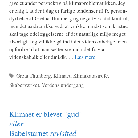
give et andet per­spek­tiv på kli­mapro­ble­ma­tik­ken. Jeg
er enig i, at der i dag er far­li­ge ten­den­ser til fx per­son­
dyr­kel­se af Gretha Thunberg og nega­tiv soci­al kon­trol,
men det ændrer ikke ved, at vi ikke mindst som krist­ne
skal tage øde­læg­gel­ser­ne af det natur­li­ge mil­jø meget
alvor­ligt. Jeg vil ikke gå ind i det viden­ska­be­li­ge, men
opfor­dre til at man sæt­ter sig ind i det fx via
videnskab.dk eller dmi.dk. …
Læs mere
Tags
Greta Thunberg
,
Klimaet
,
Klimakatastrofe
,
Skaberværket
,
Verdens undergang
Klimaet er blevet ”gud”
eller
revisited
Babelstårnet