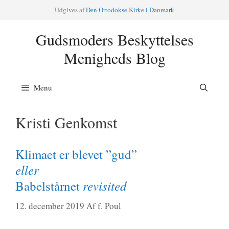
Hop
Udgi­ves af
Den Orto­dok­se Kir­ke i Danmark
til
indhold
Gudsmoders Beskyttelses
Menigheds Blog
Menu
Kristi Genkomst
Klimaet er blevet ”gud”
eller
revisited
Babelstårnet
12. december 2019
Af
f. Poul