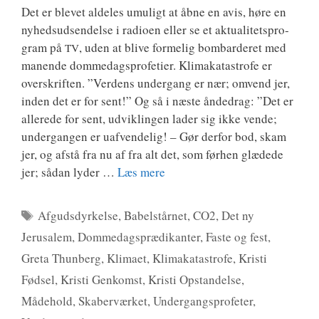
Det er ble­vet alde­les umu­ligt at åbne en avis, høre en
nyheds­ud­sen­del­se i radio­en eller se et aktu­a­li­tets­pro­
gram på
, uden at bli­ve for­me­lig bom­bar­de­ret med
TV
manen­de dom­me­dags­pro­fe­ti­er. Kli­ma­ka­ta­stro­fe er
over­skrif­ten. ”Ver­dens under­gang er nær; omvend jer,
inden det er for sent!” Og så i næste ånde­d­rag: ”Det er
alle­re­de for sent, udvik­lin­gen lader sig ikke ven­de;
under­gan­gen er uaf­ven­de­lig! – Gør der­for bod, skam
jer, og afstå fra nu af fra alt det, som før­hen glæ­de­de
jer; sådan lyder …
Læs mere
Tags
Afgudsdyrkelse
,
Babelstårnet
,
CO2
,
Det ny
Jerusalem
,
Dommedagsprædikanter
,
Faste og fest
,
Greta Thunberg
,
Klimaet
,
Klimakatastrofe
,
Kristi
Fødsel
,
Kristi Genkomst
,
Kristi Opstandelse
,
Mådehold
,
Skaberværket
,
Undergangsprofeter
,