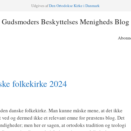
Udgi­ves af
Den Orto­dok­se Kir­ke i Danmark
Gudsmoders Beskyttelses Menigheds Blog
Abonne
ske folkekirke 2024
i den dan­ske fol­kekir­ke. Man kun­ne måske mene, at det ikke
 ved og der­med ikke et rele­vant emne for præ­stens blog. Det
ig­he­der; men her er sagen, at orto­doks tra­di­tion og teo­lo­gi