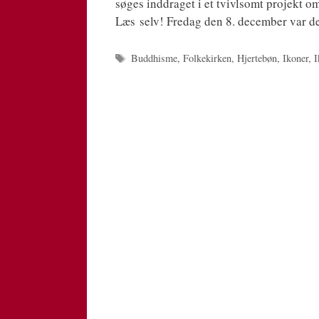
søges ind­dra­get i et tvivl­s­omt pro­jekt om 
Læs selv! Fre­dag den 8. decem­ber var der 
Tags
Buddhisme
,
Folkekirken
,
Hjertebøn
,
Ikoner
,
I