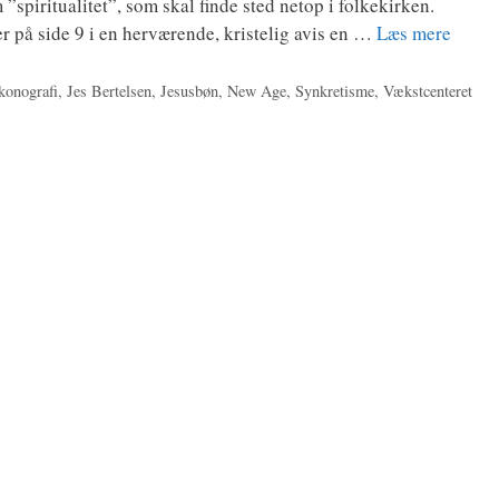
”spi­ri­tu­a­li­tet”, som skal fin­de sted net­op i fol­kekir­ken.
på side 9 i en her­væ­ren­de, kri­ste­lig avis en …
Læs mere
konografi
,
Jes Bertelsen
,
Jesusbøn
,
New Age
,
Synkretisme
,
Vækstcenteret