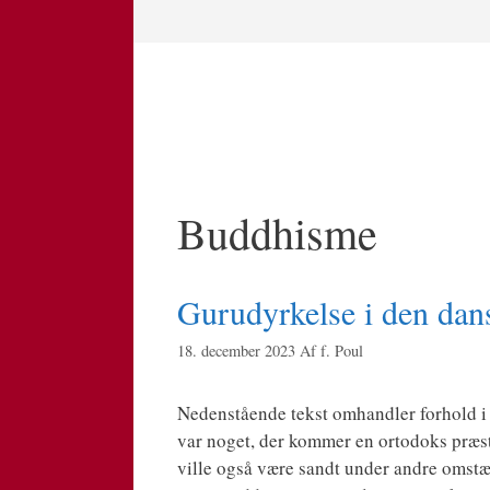
Hop
til
indhold
Buddhisme
Gurudyrkelse i den dan
18. december 2023
Af
f. Poul
Neden­stå­en­de tekst omhand­ler for­hold 
var noget, der kom­mer en orto­doks præst
vil­le også være sandt under andre omstæn­d