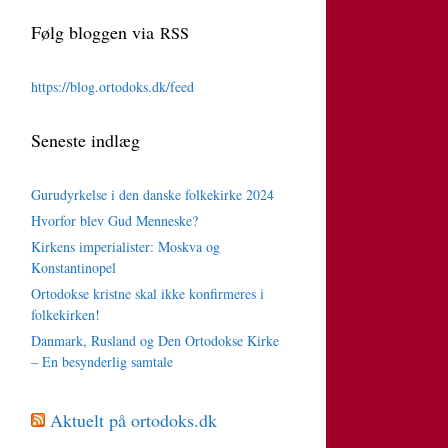
Følg bloggen via
RSS
https://blog.ortodoks.dk/feed
Seneste indlæg
Gurudyrkelse i den danske folkekirke 2024
Hvorfor blev Gud Menneske?
Kirkens imperialister: Moskva og
Konstantinopel
Ortodokse kristne skal ikke konfirmeres i
folkekirken!
Danmark, Rusland og Den Ortodokse Kirke
– En besynderlig samtale
Aktuelt på ortodoks.dk