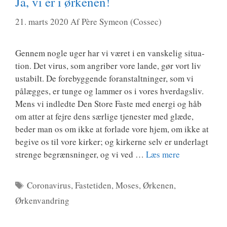
Ja, vi er i ørkenen!
21. marts 2020
Af
Père Symeon (Cossec)
Gen­nem nog­le uger har vi været i en van­ske­lig situ­a­
tion. Det virus, som angri­ber vore lan­de, gør vort liv
usta­bilt. De fore­byg­gen­de for­an­stalt­nin­ger, som vi
pålæg­ges, er tun­ge og lam­mer os i vores hver­dags­liv.
Mens vi ind­led­te Den Sto­re Faste med ener­gi og håb
om atter at fejre dens sær­li­ge tje­ne­ster med glæ­de,
beder man os om ikke at for­la­de vore hjem, om ikke at
begi­ve os til vore kir­ker; og kir­ker­ne selv er under­lagt
stren­ge begræns­nin­ger, og vi ved …
Læs mere
Tags
Coronavirus
,
Fastetiden
,
Moses
,
Ørkenen
,
Ørkenvandring