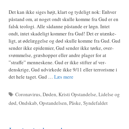
Det kan ikke siges højt, klart og tyde­ligt nok: Enhver
påstand om, at noget ondt skul­le kom­me fra Gud er en
falsk teo­lo­gi. Alle sådan­ne påstan­de er løgn. Intet
ondt, intet ska­de­ligt kom­mer fra Gud! Det er utæn­ke­
ligt, at øde­læg­gel­se og død skul­le kom­me fra Gud. Gud
sen­der ikke epi­de­mi­er, Gud sen­der ikke tør­ke, over­
svøm­mel­se, græs­hop­per eller andre pla­ger for at
”straf­fe” men­ne­ske­ne. Gud er ikke stif­ter af ver­
denskri­ge, Gud udvir­ke­de ikke 9/11 eller ter­r­o­ris­me i
det hele taget. Gud …
Læs mere
Tags
Coronavirus
,
Døden
,
Kristi Opstandelse
,
Lidelse og
død
,
Ondskab
,
Opstandelsen
,
Påske
,
Syndefaldet