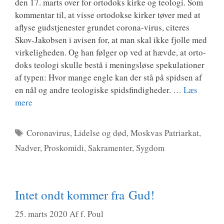
den 17. marts over for orto­doks kir­ke og teo­lo­gi. Som
kom­men­tar til, at vis­se orto­dok­se kir­ker tøver med at
afly­se gud­stje­ne­ster grun­det cor­o­­na-virus, cite­res
Skov-Jakob­­sen i avi­sen for, at man skal ikke fjol­le med
vir­ke­lig­he­den. Og han føl­ger op ved at hæv­de, at orto­
doks teo­lo­gi skul­le bestå i menings­lø­se spe­ku­la­tio­ner
af typen: Hvor man­ge eng­le kan der stå på spid­sen af
en nål og andre teo­lo­gi­ske spids­fin­dig­he­der. …
Læs
mere
Tags
Coronavirus
,
Lidelse og død
,
Moskvas Patriarkat
,
Nadver
,
Proskomidi
,
Sakramenter
,
Sygdom
Intet ondt kommer fra Gud!
25. marts 2020
Af
f. Poul