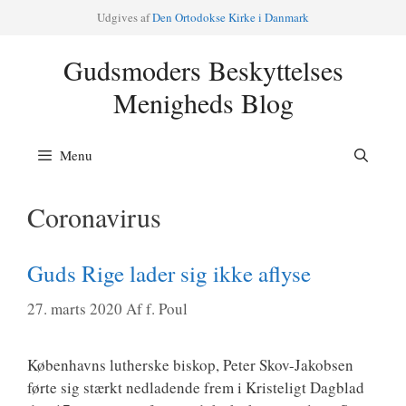
Hop
Udgi­ves af
Den Orto­dok­se Kir­ke i Danmark
til
indhold
Gudsmoders Beskyttelses
Menigheds Blog
Menu
Coronavirus
Guds Rige lader sig ikke aflyse
27. marts 2020
Af
f. Poul
Køben­havns lut­her­ske biskop, Peter Skov-Jakob­­sen
før­te sig stærkt ned­la­den­de frem i Kri­ste­ligt Dag­blad