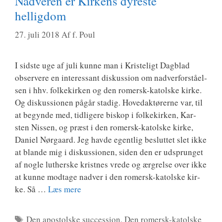
Nadveren er Kirkens dyreste
helligdom
27. juli 2018
Af
f. Poul
I sid­ste uge af juli kun­ne man i Kri­ste­ligt Dag­blad
obser­ve­re en inter­es­sant dis­kus­sion om nad­ver­for­stå­el­
sen i hhv. fol­kekir­ken og den romersk-katol­­ske kir­ke.
Og dis­kus­sio­nen pågår sta­dig. Hove­d­ak­tø­rer­ne var, til
at begyn­de med, tid­li­ge­re biskop i fol­kekir­ken, Kar­
sten Nis­sen, og præst i den romersk-katol­­ske kir­ke,
Dani­el Nør­gaard. Jeg hav­de egent­lig beslut­tet slet ikke
at blan­de mig i dis­kus­sio­nen, siden den er udsprun­get
af nog­le lut­her­ske krist­nes vre­de og ærg­rel­se over ikke
at kun­ne mod­ta­ge nad­ver i den romersk-katol­­ske kir­
ke. Så …
Læs mere
Tags
Den apostolske succession
,
Den romersk-katolske