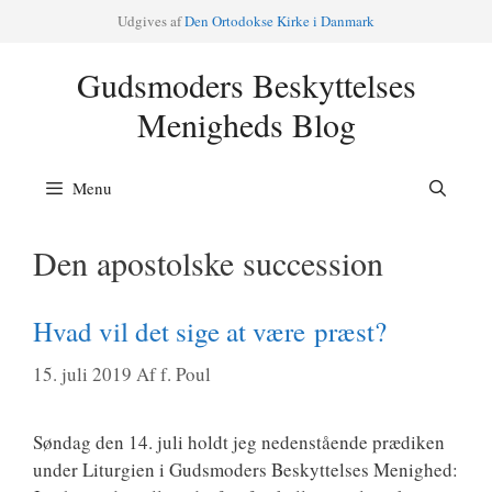
Hop
Udgi­ves af
Den Orto­dok­se Kir­ke i Danmark
til
indhold
Gudsmoders Beskyttelses
Menigheds Blog
Menu
Den apostolske succession
Hvad vil det sige at være præst?
15. juli 2019
Af
f. Poul
Søn­dag den 14. juli holdt jeg neden­stå­en­de præ­di­ken
under Litur­gi­en i Guds­mo­ders Beskyt­tel­ses Menig­hed: