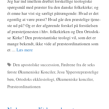
Jeg har ind imel­lem drøf­tet for­skel­li­ge teo­lo­gi­ske
spørgs­mål med præ­ster fra den dan­ske fol­kekir­ke; og
ét emne har vist sig sær­ligt påtræn­gen­de: Hvad er det
egent­lig at være præst? Hvad går den præ­ste­li­ge tje­ne­
ste ud på? Og er der afgø­ren­de for­skel på for­stå­el­sen
af præ­ste­tje­ne­sten i hhv. fol­kekir­ken og Den Orto­dok­
se Kir­ke? Den pro­te­stan­ti­ske teo­lo­gi vil, som det er
man­ge bekendt, ikke vide af præ­ste­o­r­di­na­tio­nen som
et …
Læs mere
Tags
Den apostolske succession
,
Fædrene fra de seks
første Økumeniske Konciler
,
Jesu Ypperstepræstelige
bøn
,
Ortodoks ekklesiologi
,
Økumeniske konciler
,
Præsteordinationen