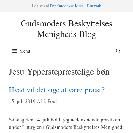
Hop
Udgi­ves af
Den Orto­dok­se Kir­ke i Danmark
til
indhold
Gudsmoders Beskyttelses
Menigheds Blog
Menu
Jesu Ypperstepræstelige bøn
Hvad vil det sige at være præst?
15. juli 2019
Af
f. Poul
Søn­dag den 14. juli holdt jeg neden­stå­en­de præ­di­ken
under Litur­gi­en i Guds­mo­ders Beskyt­tel­ses Menig­hed: