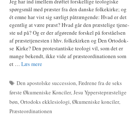
Jeg har ind imel­lem drøf­tet for­skel­li­ge teo­lo­gi­ske
spørgs­mål med præ­ster fra den dan­ske fol­kekir­ke; og
ét emne har vist sig sær­ligt påtræn­gen­de: Hvad er det
egent­lig at være præst? Hvad går den præ­ste­li­ge tje­ne­
ste ud på? Og er der afgø­ren­de for­skel på for­stå­el­sen
af præ­ste­tje­ne­sten i hhv. fol­kekir­ken og Den Orto­dok­
se Kir­ke? Den pro­te­stan­ti­ske teo­lo­gi vil, som det er
man­ge bekendt, ikke vide af præ­ste­o­r­di­na­tio­nen som
et …
Læs mere
Tags
Den apostolske succession
,
Fædrene fra de seks
første Økumeniske Konciler
,
Jesu Ypperstepræstelige
bøn
,
Ortodoks ekklesiologi
,
Økumeniske konciler
,
Præsteordinationen